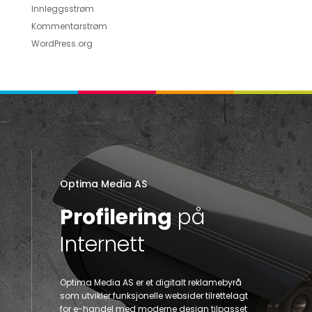
Innleggsstrøm
Kommentarstrøm
WordPress.org
Optima Media AS
Profilering
på
Internett
Optima Media AS er et digitalt reklamebyrå
som utvikler funksjonelle websider tilrettelagt
for e-handel med moderne design tilpasset