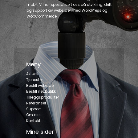
mobil. Vi har spesialisert oss på utvikling, drift
og support av websider med WordPress og
WooCommerce.
Meny
Aktuelt
Tjenester
Bestill webside
Bestill nettbutikk
Tilleggsprodukter
Referanser
Support
Om oss
Kontakt
Mine sider