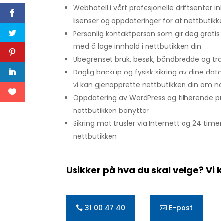
Webhotell i vårt profesjonelle driftsenter i
lisenser og oppdateringer for at nettbutikk
Personlig kontaktperson som gir deg gratis 
med å lage innhold i nettbutikken din
Ubegrenset bruk, besøk, båndbredde og traf
Daglig backup og fysisk sikring av dine data t
vi kan gjenopprette nettbutikken din om no
Oppdatering av WordPress og tilhørende
nettbutikken benytter
Sikring mot trusler via Internett og 24 tim
nettbutikken
Usikker på hva du skal velge? Vi 
31 00 47 40
E-post