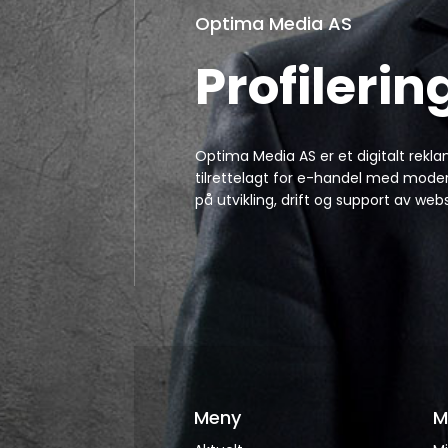
Optima Media AS
Profilerin
Optima Media AS er et digitalt rekl
tilrettelagt for e-handel med modern
på utvikling, drift og support av
Meny
M