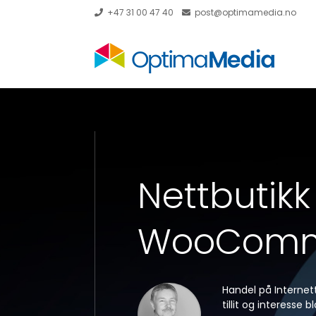
+47 31 00 47 40
post@optimamedia.no
Nettbutik
WooComm
Handel på Internett
tillit og interesse