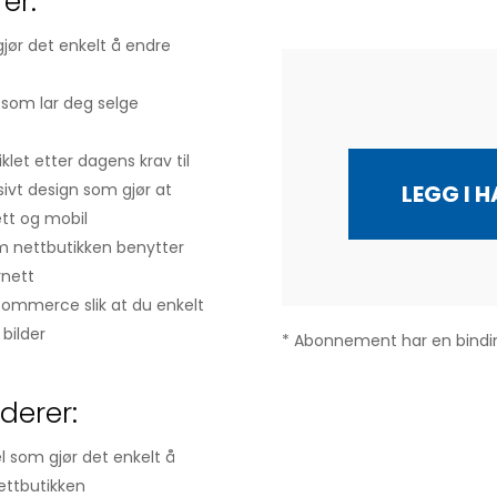
er:
jør det enkelt å endre
som lar deg selge
klet etter dagens krav til
ivt design som gjør at
LEGG I 
ett og mobil
m nettbutikken benytter
rnett
ommerce slik at du enkelt
bilder
* Abonnement har en bindin
derer:
el som gjør det enkelt å
nettbutikken