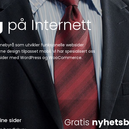
g
på Internett
amebyrå som utvikler funksjonelle websider
e design tilpasset mobil. Vi har spesialisert oss
 websider med WordPress og WooCommerce.
Gratis
nyhetsb
ine sider