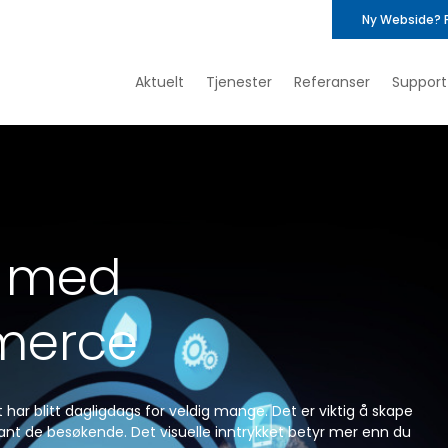
Ny Webside? 
Aktuelt
Tjenester
Referanser
Support
k med
erce
 har blitt dagligdags for veldig mange. Det er viktig å skape
 blant de besøkende. Det visuelle inntrykket betyr mer enn du