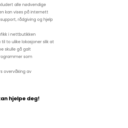
nkludert alle nødvendige
en kan vises på internett
support, rådgiving og hjelp
ikk i nettbutikken
il to ulike lokasjoner slik at
e skulle gå galt
 programmer som
ers overvåking av
kan hjelpe deg!