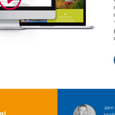
Jørn 
g!
profi