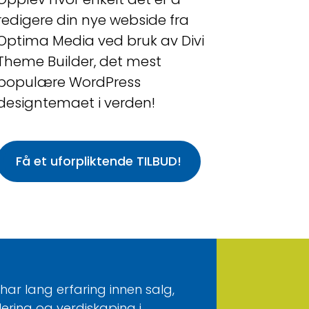
redigere din nye webside fra
Optima Media ved bruk av Divi
Theme Builder, det mest
populære WordPress
designtemaet i verden!
Få et uforpliktende TILBUD!
har lang erfaring innen salg,
lering og verdiskaping i