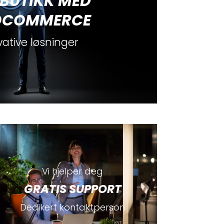
BUTIKK MED
COMMERCE
vative løsninger
Vi hjelper deg
GRATIS SUPPORT
Dedikert kontaktperson