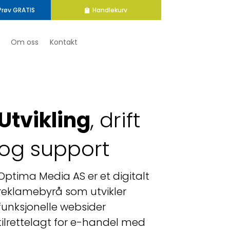
Prøv GRATIS
Handlekurv
Om oss
Kontakt
Utvikling
, drift
og support
Optima Media AS er et digitalt
reklamebyrå som utvikler
funksjonelle websider
tilrettelagt for e-handel med