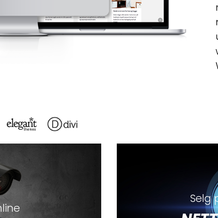
Selg 
nline