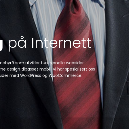
g
på Internett
amebyrå som utvikler funksjonelle websider
e design tilpasset mobil. Vi har spesialisert oss
 websider med WordPress og WooCommerce.