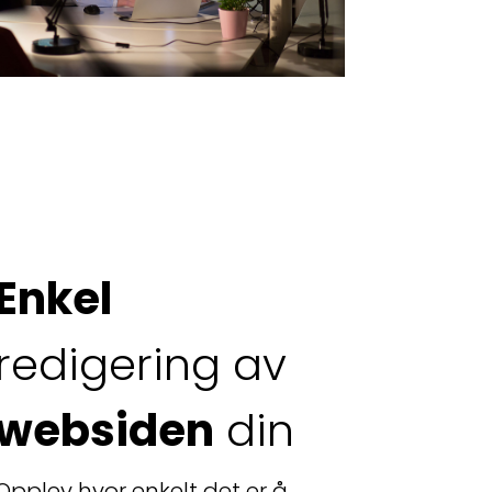
Enkel
redigering av
websiden
din
Opplev hvor enkelt det er å