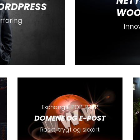
NETT
ORDPRESS
WOO
rfaring
Inno
Exchange. POP. IMAP
DOMENE OG E-POST
Raskt, trygt og sikkert