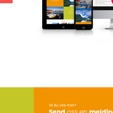
Vil du vite mer?
Send
oss en
meldin