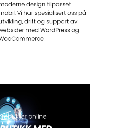
moderne design tilpasset
mobil. Vi har spesialisert oss på
utvikling, drift og support av
websider med WordPress og
WooCommerce.
produkter online