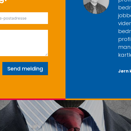
bedr
jobb
vider
bedr
profi
mann
kart
Send melding
Jørn 