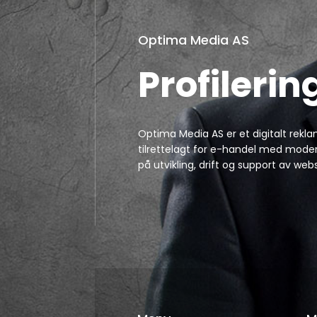
Optima Media AS
Profilerin
Optima Media AS er et digitalt rekl
tilrettelagt for e-handel med modern
på utvikling, drift og support av