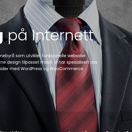
g
på Internett
amebyrå som utvikler funksjonelle websider
e design tilpasset mobil. Vi har spesialisert oss
 websider med WordPress og WooCommerce.