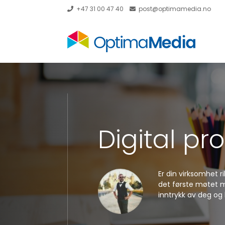
+47 31 00 47 40
post@optimamedia.no
Digital prof
Er din virksomhet 
det første møtet me
inntrykk av deg og 