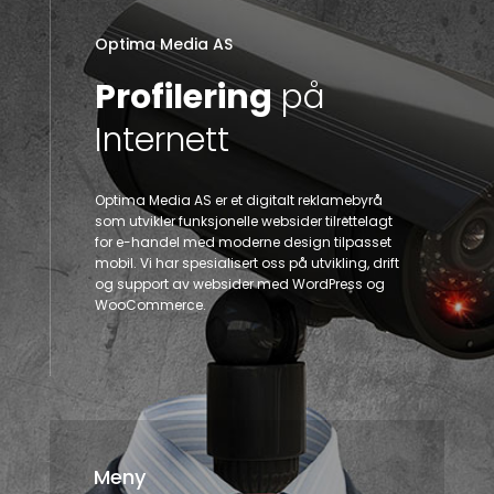
Optima Media AS
Profilering
på
Internett
Optima Media AS er et digitalt reklamebyrå
som utvikler funksjonelle websider tilrettelagt
for e-handel med moderne design tilpasset
mobil. Vi har spesialisert oss på utvikling, drift
og support av websider med WordPress og
WooCommerce.
Meny