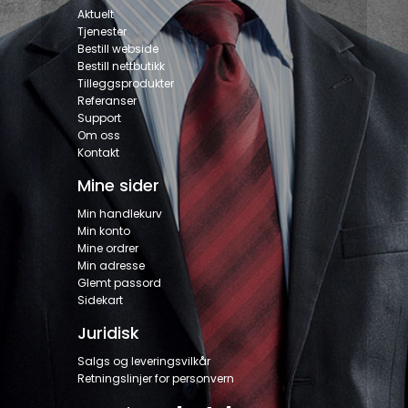
Aktuelt
Tjenester
Bestill webside
Bestill nettbutikk
Tilleggsprodukter
Referanser
Support
Om oss
Kontakt
Mine sider
Min handlekurv
Min konto
Mine ordrer
Min adresse
Glemt passord
Sidekart
Juridisk
Salgs og leveringsvilkår
Retningslinjer for personvern