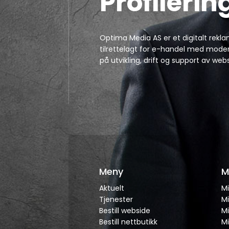
Profilerin
Optima Media AS er et digitalt rekl
tilrettelagt for e-handel med modern
på utvikling, drift og support av
Meny
M
Aktuelt
M
Tjenester
M
Bestill webside
Mi
Bestill nettbutikk
M