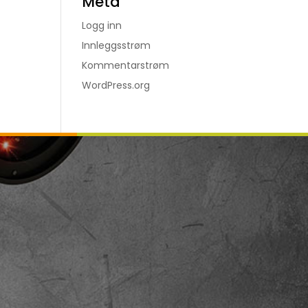
Meta
Logg inn
Innleggsstrøm
Kommentarstrøm
WordPress.org