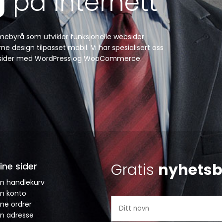
g
på Internett
amebyrå som utvikler funksjonelle websider
e design tilpasset mobil. Vi har spesialisert oss
 websider med WordPress og WooCommerce.
Gratis
nyhetsb
ine sider
in handlekurv
in konto
ne ordrer
in adresse