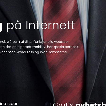
g
på Internett
amebyrå som utvikler funksjonelle websider
e design tilpasset mobil. Vi har spesialisert oss
 websider med WordPress og WooCommerce.
Gratis
nyhetsb
ine sider