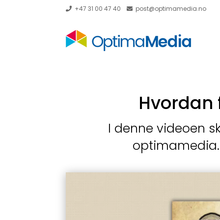
+47 31 00 47 40
post@optimamedia.no
Hvordan f
I denne videoen sk
optimamedia.n