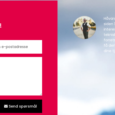
Håvar
!
siden 
intere
tekni
forret
få den
dine t
Send spørsmål