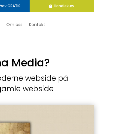
Prøv GRATIS
Handlekurv
Om oss
Kontakt
ima Media?
 moderne webside på
 gamle webside