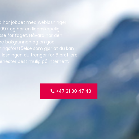
d har jobbet med webløsninger
1997 og har en lidenskapelig
sse for faget. Håvard har den
ske bakgrunnen og en god
ningsforståelse som gjør at du kan
 løsningen du trenger for å profilere
jenester best mulig på Internett.
+47 31 00 47 40