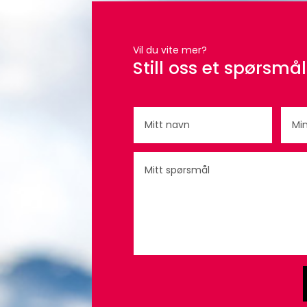
Vil du vite mer?
Still oss et spørsmål