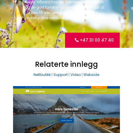
faget. Håvard har den tekniske bakgrunnen
og en god forretningsforståelse som gjør at
du kan få den løsningen du trenger for å
profilere dine tjenester best mulig på Internett.
+47 31 00 47 40
Relaterte innlegg
Nettbutikk
|
Support
|
Video
|
Webside