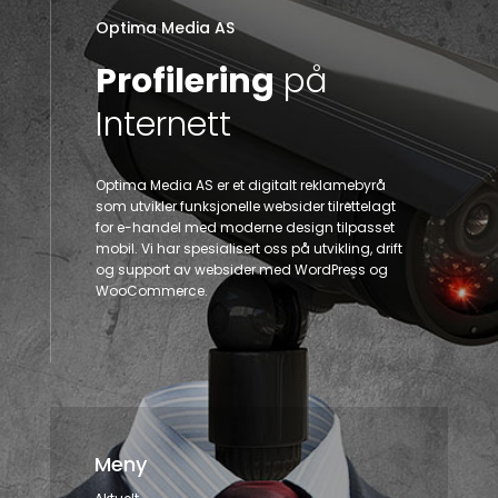
Optima Media AS
Profilering
på
Internett
Optima Media AS er et digitalt reklamebyrå
som utvikler funksjonelle websider tilrettelagt
for e-handel med moderne design tilpasset
mobil. Vi har spesialisert oss på utvikling, drift
og support av websider med WordPress og
WooCommerce.
Meny