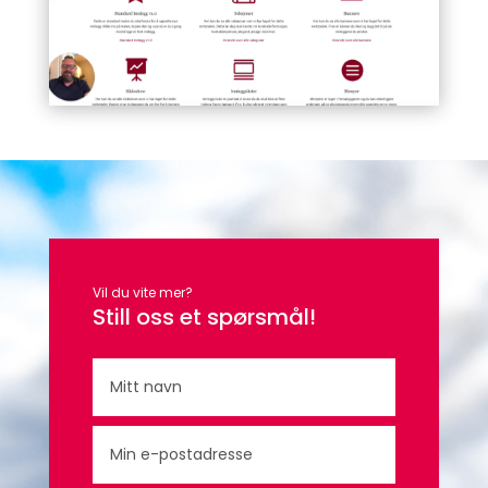
Vil du vite mer?
Still oss et spørsmål!