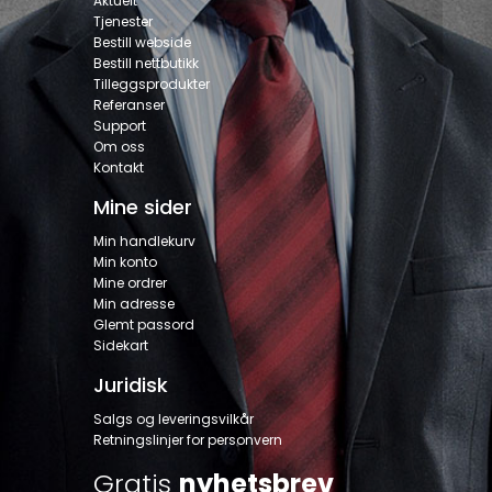
Aktuelt
Tjenester
Bestill webside
Bestill nettbutikk
Tilleggsprodukter
Referanser
Support
Om oss
Kontakt
Mine sider
Min handlekurv
Min konto
Mine ordrer
Min adresse
Glemt passord
Sidekart
Juridisk
Salgs og leveringsvilkår
Retningslinjer for personvern
Gratis
nyhetsbrev